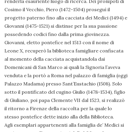
renderla esauriente luogo di ricerca. Dei pronipoti di
Cosimo il Vecchio, Piero (1472-1504) proseguì il
progetto paterno fino alla cacciata dei Medici (1494) e
Giovanni (1475-1521) si distinse per la sua passione
possedendo codici fino dalla prima giovinezza.
Giovanni, eletto pontefice nel 1513 con il nome di
Leone X, recuperò la biblioteca famigliare confiscata
al momento della cacciata acquistandola dai
Domenicani di San Marco ai quali la Signoria l’aveva
venduta e la portò a Roma nel palazzo di famiglia (oggi
Palazzo Madama) presso Sant’Eustachio (1508). Solo
sotto il pontificato del cugino Giulio (1478-1534), figlio
di Giuliano, poi papa Clemente VII dal 1523, si realizzò
il ritorno a Firenze della raccolta per la quale lo
stesso pontefice dette inizio alla della Biblioteca.
Agli esemplari appartenenti alla famiglia de’ Medici si