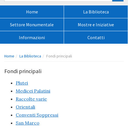
nel
sito:
Menù
Home
La Biblioteca
principale:
Settore Monumentale
Mostre e Iniziative
Informazioni
Contatti
Percorso
Home
La Biblioteca
Fondi principali
pagina:
Fondi principali
Plutei
Medicei Palatini
Raccolte varie
Orientali
Conventi Soppressi
San Marco