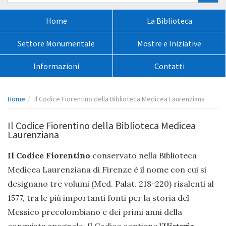
nel
sito:
Menù
Home
La Biblioteca
principale:
Settore Monumentale
Mostre e Iniziative
Informazioni
Contatti
Percorso
Home
Il Codice Fiorentino della Biblioteca Medicea Laurenziana
pagina:
Il Codice Fiorentino della Biblioteca Medicea
Laurenziana
Il Codice Fiorentino
conservato nella Biblioteca
Medicea Laurenziana di Firenze è il nome con cui si
designano tre volumi (Med. Palat. 218-220) risalenti al
1577, tra le più importanti fonti per la storia del
Messico precolombiano e dei primi anni della