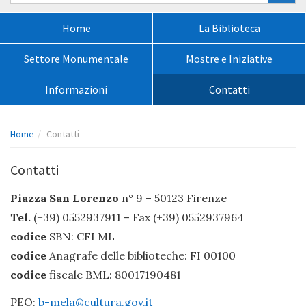
nel
sito:
Menù
Home
La Biblioteca
principale:
Settore Monumentale
Mostre e Iniziative
Informazioni
Contatti
Percorso
Home
Contatti
pagina:
Contatti
Piazza San Lorenzo
n° 9 – 50123 Firenze
Tel.
(+39) 0552937911 – Fax (+39) 0552937964
codice
SBN: CFI ML
codice
Anagrafe delle biblioteche: FI 00100
codice
fiscale BML: 80017190481
PEO:
b-mela@cultura.gov.it