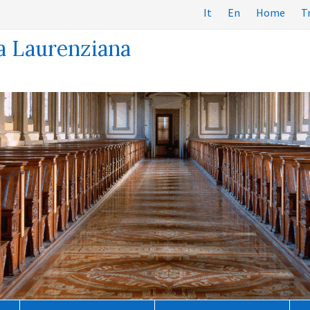
It
En
Home
T
a Laurenziana