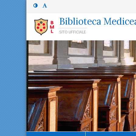
Menù
Menù
principale
superiore:
Menù
Biblioteca Medice
superiore
SITO UFFICIALE
Percorso
di
navigazione
Contenuto
principale
Menù
contestuale
Navigazione
secondaria
Menù
inferiore
Menù