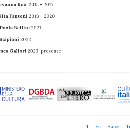
iovanna Rao
2015 – 2017
ita Fantoni
2018 – 2020
Paola Bellini
2021
 Scipioni
2022
sca Gallori
2023-presente
It
En
Home
T