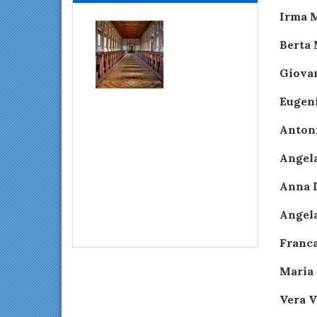
Irma M
Berta 
Giova
Eugeni
Anton
Angela
Anna 
Angela
Franca
Maria 
Vera V