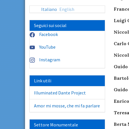
France
Italiano
English
Luigi 
Seguici sui social
Nicco
Facebook
Carlo 
YouTube
Niccol
Instagram
Guido 
Barto
Link utili
Guido 
Illuminated Dante Project
Enric
Amor mi mosse, che mi fa parlare
Teresa
Berta 
Settore Monumentale