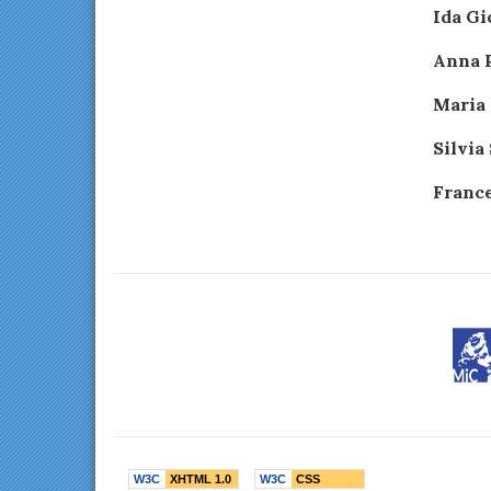
Ida G
Anna R
Maria 
Silvia
France
Menù
W3C
XHTML 1.0
W3C
CSS