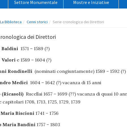
Settore Monumentale
Mostre e Iniziative
o
La Biblioteca
Cenni storici
Serie cronologica dei Direttori
cronologica dei Direttori
 Baldini
1571 – 1589 (?)
 Valori
e 1589 – 1604 (?)
nni Rondinelli
(nominati congiuntamente) 1589 – 1592 (?)
ndro Medici
1604 – 1642 (?) vacanza di 15 anni
 (Ricasoli)
Rucellai 1657 – 1699 (??) vacanza di quasi 10 ann
capitolari 1708, 1713, 1725, 1729, 1739
Maria Biscioni
1741 – 1756
 Maria Bandini
1757 – 1803