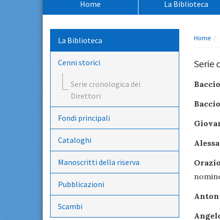
Home
La Biblioteca
principale:
Percors
Home
La Biblioteca
pagina:
Cenni storici
Serie 
Serie cronologica dei
Baccio
Direttori
Baccio
Fondi principali
Giova
Cataloghi
Alessa
Manoscritti della riserva
Orazio
nomine 
Pubblicazioni
Anton 
Scambi
Angelo