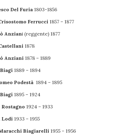
sco Del Furia
1803-1856
Crisostomo Ferrucci
1857 – 1877
lò Anzian
i (reggente) 1877
Castellani
1878
ó Anziani
1878 – 1889
Biagi
1889 – 1894
lomeo Podestà
1894 – 1895
Biagi
1895 – 1924
o Rostagno
1924 – 1933
 Lodi
1933 – 1955
Maracchi Biagiarelli
1955 – 1956