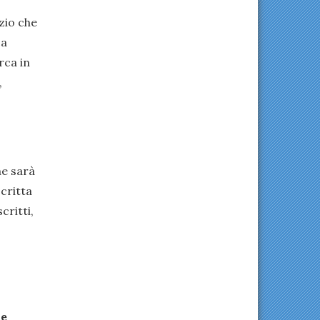
zio che
ca
rca in
,
ne sarà
scritta
critti,
le