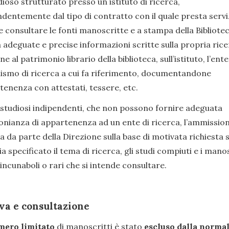
ioso strutturato presso un istituto di ricerca,
ndentemente dal tipo di contratto con il quale presta servi
 consultare le fonti manoscritte e a stampa della Bibliote
 adeguate e precise informazioni scritte sulla propria rice
ne al patrimonio librario della biblioteca, sull’istituto, l’ente
nismo di ricerca a cui fa riferimento, documentandone
tenenza con attestati, tessere, etc.
i studiosi indipendenti, che non possono fornire adeguata
onianza di appartenenza ad un ente di ricerca, l’ammissio
a da parte della Direzione sulla base di motivata richiesta 
sia specificato il tema di ricerca, gli studi compiuti e i manos
 incunaboli o rari che si intende consultare.
va e consultazione
mero limitato
di manoscritti è stato
escluso dalla norma