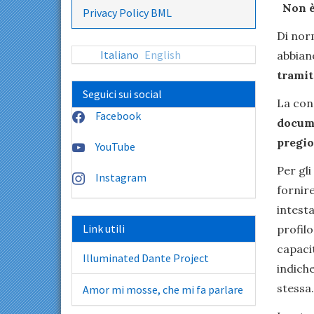
Non è
Privacy Policy BML
Di norm
Italiano
English
abbiano
tramit
Seguici sui social
La cons
Facebook
docume
pregio
YouTube
Per gli
Instagram
fornire
intesta
Link utili
profilo
capaci
Illuminated Dante Project
indich
stessa.
Amor mi mosse, che mi fa parlare