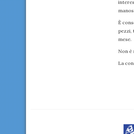
interes
manosc
È conse
pezzi, 
mese.
Non è 
La cons