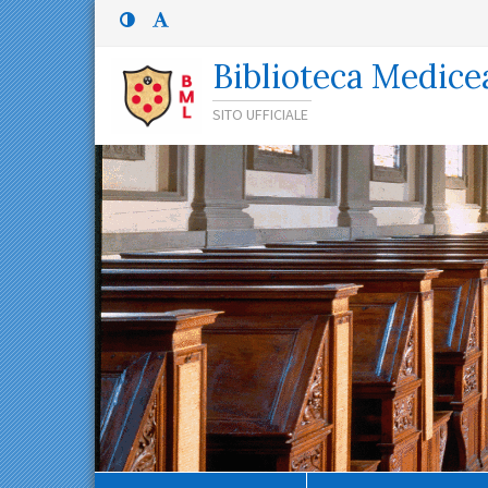
Menù
Menù
principale
superiore:
Menù
Biblioteca Medice
superiore
SITO UFFICIALE
Percorso
di
navigazione
Contenuto
principale
Menù
contestuale
Navigazione
secondaria
Menù
inferiore
Menù