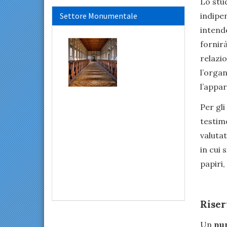
Lo stud
Settore Monumentale
indipe
intende
fornirà
relazio
l’orga
l’appar
Per gl
testim
valutat
in cui 
papiri,
Riser
Un
nu