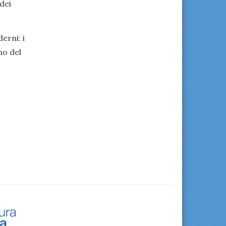
dei
erni: i
no del