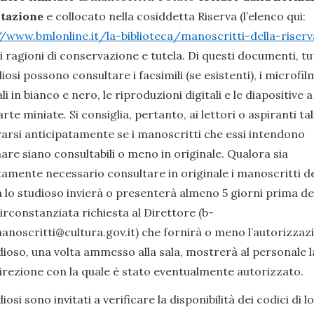
tazione
e collocato nella cosiddetta Riserva (l’elenco qui:
//www.bmlonline.it/la-biblioteca/manoscritti-della-riser
i ragioni di conservazione e tutela. Di questi documenti, tu
diosi possono consultare i facsimili (se esistenti), i microfil
li in bianco e nero, le riproduzioni digitali e le diapositive a
arte miniate. Si consiglia, pertanto, ai lettori o aspiranti tali
rarsi anticipatamente se i manoscritti che essi intendono
re siano consultabili o meno in originale. Qualora sia
tamente necessario consultare in originale i manoscritti de
 lo studioso invierà o presenterà almeno 5 giorni prima de
circonstanziata richiesta al Direttore (b-
anoscritti@cultura.gov.it) che fornirà o meno l’autorizzaz
dioso, una volta ammesso alla sala, mostrerà al personale l
Direzione con la quale è stato eventualmente autorizzato.
diosi sono invitati a verificare la disponibilità dei codici di l