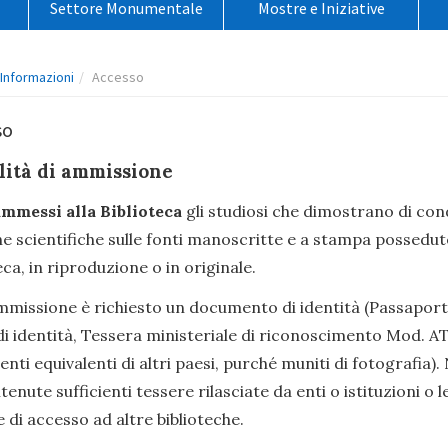
Settore Monumentale
Mostre e Iniziative
o
Informazioni
Accesso
so
ità di ammissione
mmessi alla Biblioteca
gli studiosi che dimostrano di co
e scientifiche sulle fonti manoscritte e a stampa possedut
eca, in riproduzione o in originale.
ammissione è richiesto un documento di identità (Passaport
di identità, Tessera ministeriale di riconoscimento Mod. AT
ti equivalenti di altri paesi, purché muniti di fotografia).
tenute sufficienti tessere rilasciate da enti o istituzioni o l
 di accesso ad altre biblioteche.