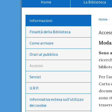
Home
La Biblioteca
principale:
Percors
Home
Informazioni
pagina:
Finalità della Biblioteca
Acces
Modal
Come arrivare
Sono a
Orari al pubblico
ricerch
Accesso
bibliot
Servizi
Per l’
Carta 
U.R.P.
documen
sono ri
Informativa estesa sull’utilizzo
tessere
dei cookie