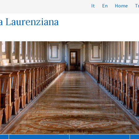
It
En
Home
T
a Laurenziana