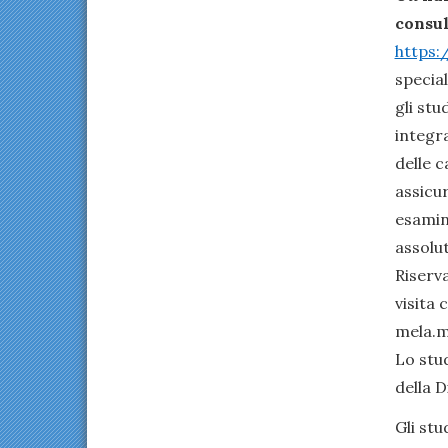
consul
https:
special
gli stu
integra
delle c
assicu
esamina
assolu
Riserva
visita 
mela.m
Lo stu
della 
Gli stu