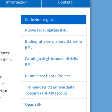
Informazioni
Contatti
Collezioni digitali
Nuova Teca Digitale BML
Bibliografia dei manoscritti della
BML
ndurre
Catalogo degli incunaboli della
e dalla
BML
Illuminated Dante Project
o,
 e
Tre manoscritti armeni dalla
 Non
Toscana (XIII-XIV secolo)
e
Opac SBN