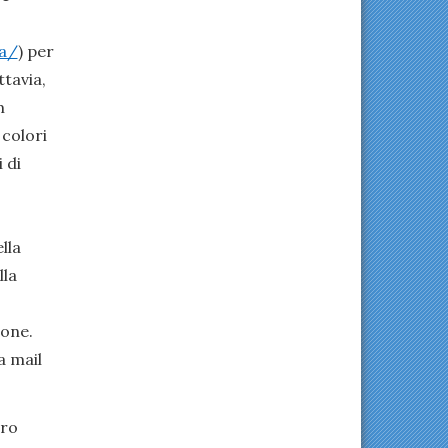
va/
) per
ttavia,
m
 colori
 di
lla
lla
ione.
a mail
oro