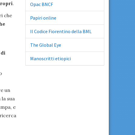
propri
.
Opac BNCF
ri che
Papiri online
che
Il Codice Fiorentino della BML
The Global Eye
 di
Manoscritti etiopici
o
re un
 la sua
ampa, e
ricerca