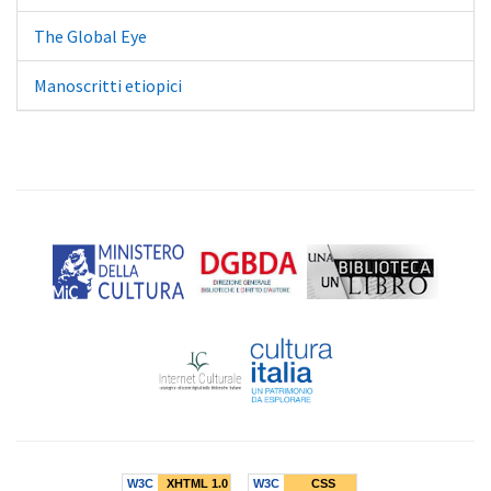
The Global Eye
Manoscritti etiopici
W3C
XHTML 1.0
W3C
CSS