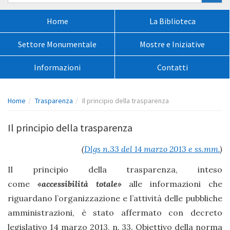
nel
sito:
Menù
Home
La Biblioteca
principale:
Settore Monumentale
Mostre e Iniziative
Informazioni
Contatti
Percorso
Home
Trasparenza
Il principio della trasparenza
pagina:
Il principio della trasparenza
(
Dlgs n.33 del 14 marzo 2013 e ss.mm.
)
Il principio della trasparenza, inteso
come
«accessibilità totale»
alle informazioni che
riguardano l’organizzazione e l’attività delle pubbliche
amministrazioni, è stato affermato con decreto
legislativo 14 marzo 2013, n. 33. Obiettivo della norma