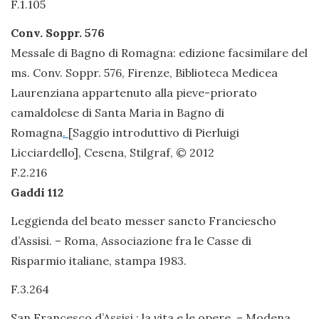
F.1.105
Conv. Soppr. 576
Messale di Bagno di Romagna: edizione facsimilare del
ms. Conv. Soppr. 576, Firenze, Biblioteca Medicea
Laurenziana appartenuto alla pieve-priorato
camaldolese di Santa Maria in Bagno di
Romagna
.
[Saggio introduttivo di Pierluigi
Licciardello], Cesena, Stilgraf, © 2012
F.2.216
Gaddi 112
Leggienda del beato messer sancto Franciescho
d’Assisi. – Roma, Associazione fra le Casse di
Risparmio italiane, stampa 1983.
F.3.264
San Francesco d’Assisi : la vita e le opere. – Modena,