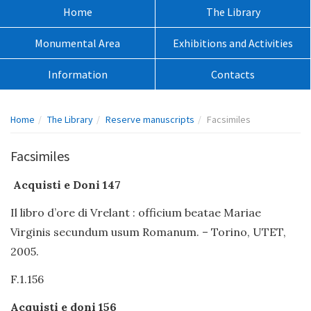
sito:
Menù
Home
The Library
principale:
Monumental Area
Exhibitions and Activities
Information
Contacts
Percorso
Home
The Library
Reserve manuscripts
Facsimiles
pagina:
Facsimiles
Acquisti e Doni 147
Il libro d’ore di Vrelant : officium beatae Mariae
Virginis secundum usum Romanum. – Torino, UTET,
2005.
F.1.156
Acquisti e doni 156