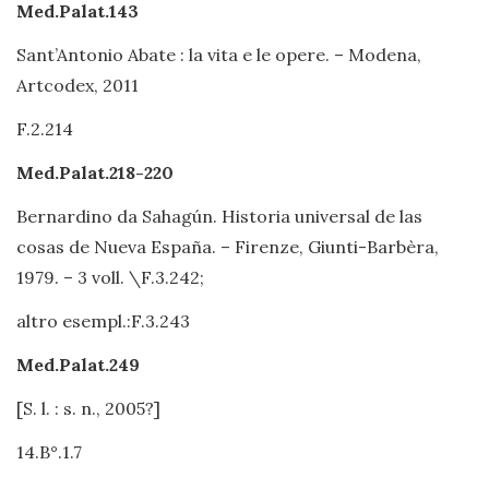
Med.Palat.143
Sant’Antonio Abate : la vita e le opere. – Modena,
Artcodex, 2011
F.2.214
Med.Palat.218-220
Bernardino da Sahagún. Historia universal de las
cosas de Nueva España. – Firenze, Giunti-Barbèra,
1979. – 3 voll. \F.3.242;
altro esempl.:F.3.243
Med.Palat.249
[S. l. : s. n., 2005?]
14.B°.1.7