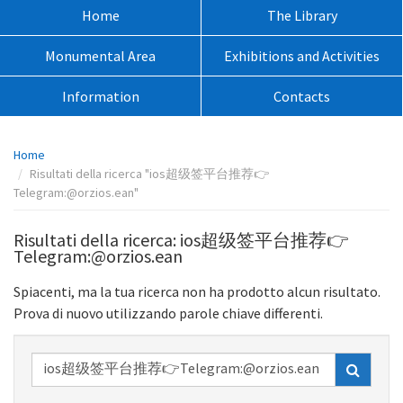
sito:
Menù
Home
The Library
principale:
Monumental Area
Exhibitions and Activities
Information
Contacts
Percorso
Home
pagina:
Risultati della ricerca "ios超级签平台推荐👉
Telegram:@orzios.ean"
Risultati della ricerca: ios超级签平台推荐👉
Telegram:@orzios.ean
Spiacenti, ma la tua ricerca non ha prodotto alcun risultato.
Prova di nuovo utilizzando parole chiave differenti.
Ricerca
nel