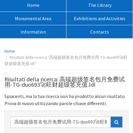
sito:
Menù
Home
The Library
principale:
Monumental Area
Exhibitions and Activities
Information
Contacts
Percorso
Home
pagina:
Risultati della ricerca "高端超级签名包月免费试用-TG-duo693🚀旺
财超级签充值.ldl"
Risultati della ricerca: 高端超级签名包月免费试
用-TG-duo693🚀旺财超级签充值.ldl
Spiacenti, ma la tua ricerca non ha prodotto alcun risultato.
Prova di nuovo utilizzando parole chiave differenti.
Ricerca
nel