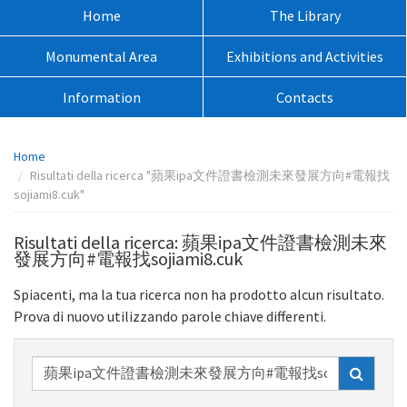
sito:
Menù
Home
The Library
principale:
Monumental Area
Exhibitions and Activities
Information
Contacts
Percorso
Home
pagina:
Risultati della ricerca "蘋果ipa文件證書檢測未來發展方向#電報找
sojiami8.cuk"
Risultati della ricerca: 蘋果ipa文件證書檢測未來
發展方向#電報找sojiami8.cuk
Spiacenti, ma la tua ricerca non ha prodotto alcun risultato.
Prova di nuovo utilizzando parole chiave differenti.
Ricerca
nel