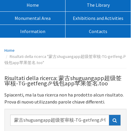
sito:
Menù
Home
The Library
principale:
Monumental Area
Exhibitions and Activities
Information
Contacts
Percorso
Home
pagina:
Risultati della ricerca "蒙古shuguangapp超级签审核-TG-getfeng🎉
钱包app苹果签名.too"
Risultati della ricerca: 蒙古shuguangapp超级签
审核-TG-getfeng🎉钱包app苹果签名.too
Spiacenti, ma la tua ricerca non ha prodotto alcun risultato.
Prova di nuovo utilizzando parole chiave differenti.
Ricerca
nel