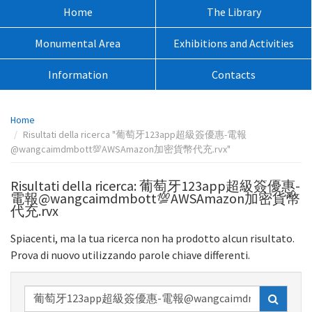
sito:
Menù
Home
The Library
principale:
Monumental Area
Exhibitions and Activities
Information
Contacts
Percorso
Home
pagina:
Risultati della ricerca "葡萄牙123app超級簽優惠-電報
@wangcaimdmbott💯AWSAmazon加密貨幣代充.rvx"
Risultati della ricerca: 葡萄牙123app超級簽優惠-
電報@wangcaimdmbott💯AWSAmazon加密貨幣
代充.rvx
Spiacenti, ma la tua ricerca non ha prodotto alcun risultato.
Prova di nuovo utilizzando parole chiave differenti.
Ricerca
nel