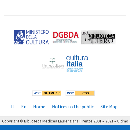
W3C
XHTML 1.0
W3C
CSS
Menù
It
En
Home
Notices to the public
Site Map
inferiore:
Copyright © Biblioteca Medicea Laurenziana Firenze 2001 – 2021 – Ultimo
aggiornamento: 19/04/2021