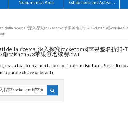
Monumental Area
Exhibitions and Activities
o
ltati della ricerca "深入探究rocketqmkj苹果签名折扣-TG-duo693🟡caishe
wt"
tati della ricerca: 深入探究rocketqmkj苹果签名折扣-T
93🟡caishen678苹果签名续费.dwt
ti, ma la tua ricerca non ha prodotto alcun risultato. Prova di nuo
ndo parole chiave differenti.
rca