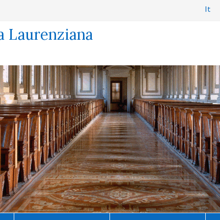
It
a Laurenziana