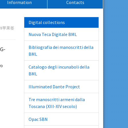
Information
Contacts
Digital collections
n678苹果签
Nuova Teca Digitale BML
Bibliografia dei manoscritti della
G-
BML
vo
Catalogo degli incunaboli della
BML
Illuminated Dante Project
Tre manoscritti armeni dalla
Toscana (XIII-XIV secolo)
Opac SBN