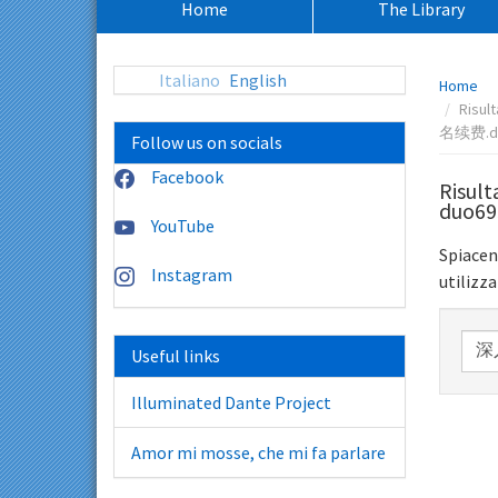
Home
The Library
principale:
Percors
Italiano
English
Home
pagina:
Risu
名续费.d
Follow us on socials
Facebook
Risul
duo6
YouTube
Spiacen
Instagram
utilizza
Rice
Useful links
nel
sito:
Illuminated Dante Project
Amor mi mosse, che mi fa parlare