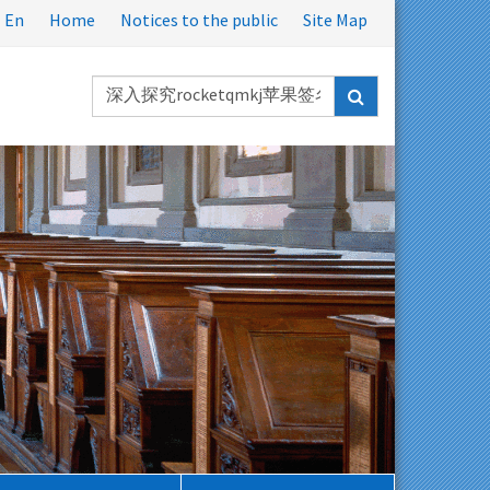
En
Home
Notices to the public
Site Map
Ricerca
nel
sito: