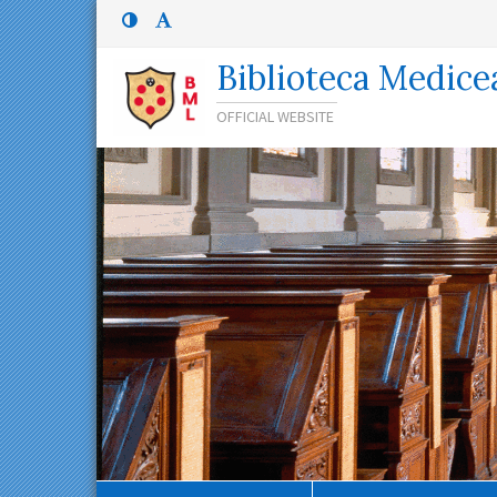
Menù
Menù
principale
superiore:
Menù
Biblioteca Medice
superiore
OFFICIAL WEBSITE
Percorso
di
navigazione
Contenuto
principale
Navigazione
secondaria
Menù
inferiore
Menù