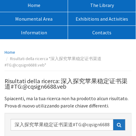
sito:
Menù
Home
The Library
principale:
Monumental Area
Exhibitions and Activities
Information
Contacts
Percorso
Home
pagina:
Risultati della ricerca "深入探究苹果稳定证书渠道
#TG:@cqsign6688.veb"
Risultati della ricerca: 深入探究苹果稳定证书渠
道#TG:@cqsign6688.veb
Spiacenti, ma la tua ricerca non ha prodotto alcun risultato.
Prova di nuovo utilizzando parole chiave differenti.
Ricerca
nel