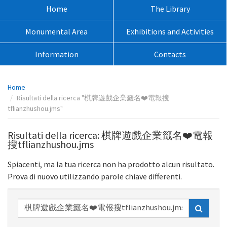
sito:
Menù
Home
The Library
principale:
Monumental Area
Exhibitions and Activities
Information
Contacts
Percorso
Home
pagina:
Risultati della ricerca "棋牌遊戲企業籤名❤️電報搜
tflianzhushou.jms"
Risultati della ricerca: 棋牌遊戲企業籤名❤️電報
搜tflianzhushou.jms
Spiacenti, ma la tua ricerca non ha prodotto alcun risultato.
Prova di nuovo utilizzando parole chiave differenti.
Ricerca
nel