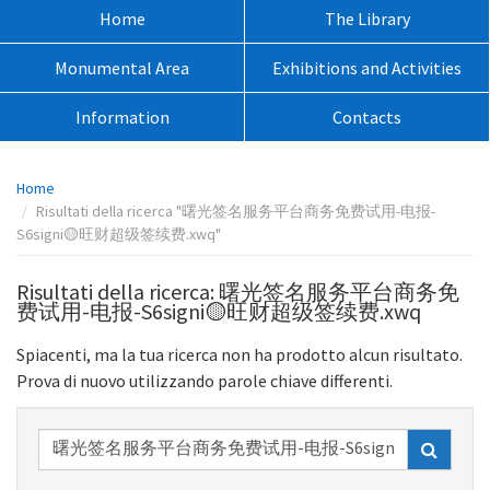
sito:
Menù
Home
The Library
principale:
Monumental Area
Exhibitions and Activities
Information
Contacts
Percorso
Home
pagina:
Risultati della ricerca "曙光签名服务平台商务免费试用-电报-
S6signi🟡旺财超级签续费.xwq"
Risultati della ricerca: 曙光签名服务平台商务免
费试用-电报-S6signi🟡旺财超级签续费.xwq
Spiacenti, ma la tua ricerca non ha prodotto alcun risultato.
Prova di nuovo utilizzando parole chiave differenti.
Ricerca
nel