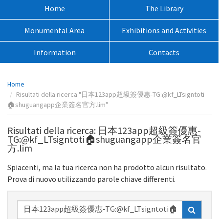
sito:
Menù
Home
The Library
principale:
Monumental Area
Exhibitions and Activities
Information
Contacts
Percorso
Home
pagina:
Risultati della ricerca "日本123app超級簽優惠-TG:@kf_LTsigntoti
🏠shuguangapp企業簽名官方.lim"
Risultati della ricerca: 日本123app超級簽優惠-
TG:@kf_LTsigntoti🏠shuguangapp企業簽名官
方.lim
Spiacenti, ma la tua ricerca non ha prodotto alcun risultato.
Prova di nuovo utilizzando parole chiave differenti.
Ricerca
nel