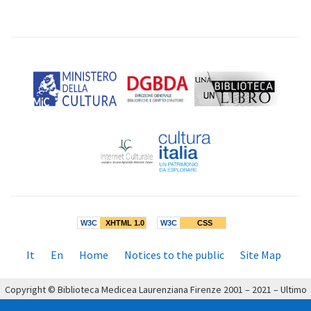
W3C
XHTML 1.0
W3C
CSS
Menù
It
En
Home
Notices to the public
Site Map
inferiore:
Copyright © Biblioteca Medicea Laurenziana Firenze 2001 – 2021 – Ultimo
aggiornamento: 19/04/2021