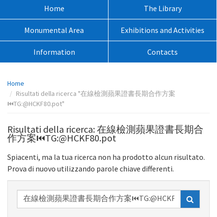
sito:
Menù
Home
The Library
principale:
Monumental Area
Exhibitions and Activities
Information
Contacts
Percorso
Home
pagina:
Risultati della ricerca "在線檢測蘋果證書長期合作方案
⏮️TG:@HCKF80.pot"
Risultati della ricerca: 在線檢測蘋果證書長期合
作方案⏮️TG:@HCKF80.pot
Spiacenti, ma la tua ricerca non ha prodotto alcun risultato.
Prova di nuovo utilizzando parole chiave differenti.
Ricerca
nel