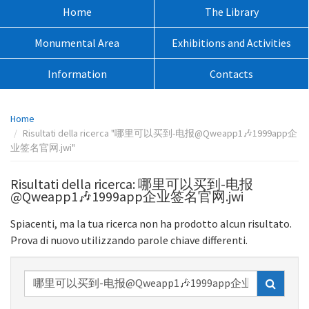
sito:
Menù
Home
The Library
principale:
Monumental Area
Exhibitions and Activities
Information
Contacts
Percorso
Home
pagina:
Risultati della ricerca "哪里可以买到-电报@Qweapp1🎶1999app企
业签名官网.jwi"
Risultati della ricerca: 哪里可以买到-电报
@Qweapp1🎶1999app企业签名官网.jwi
Spiacenti, ma la tua ricerca non ha prodotto alcun risultato.
Prova di nuovo utilizzando parole chiave differenti.
Ricerca
nel