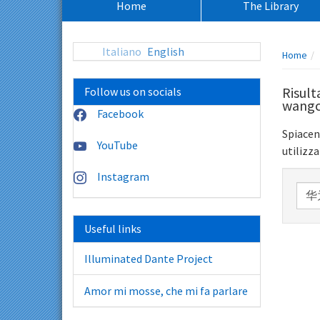
Home
The Library
principale:
Percors
Italiano
English
Home
pagina:
Risu
Follow us on socials
wangc
Facebook
Spiacen
YouTube
utilizza
Instagram
Rice
nel
sito:
Useful links
Illuminated Dante Project
Amor mi mosse, che mi fa parlare