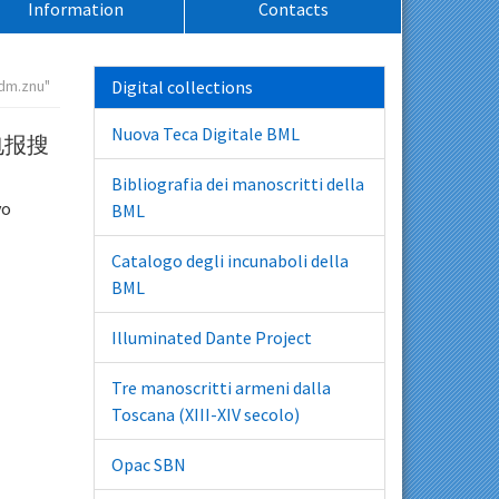
Information
Contacts
m.znu"
Digital collections
Nuova Teca Digitale BML
*电报搜
Bibliografia dei manoscritti della
vo
BML
Catalogo degli incunaboli della
BML
Illuminated Dante Project
Tre manoscritti armeni dalla
Toscana (XIII-XIV secolo)
Opac SBN