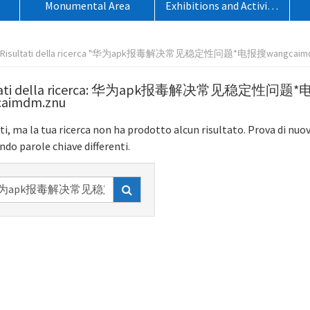
Monumental Area
Exhibitions and Activities
o
Risultati della ricerca "华为apk报毒解决常见稳定性问题*电报搜wangcaimd
ltati della ricerca: 华为apk报毒解决常见稳定性问题
aimdm.znu
ti, ma la tua ricerca non ha prodotto alcun risultato. Prova di nuo
ndo parole chiave differenti.
rca