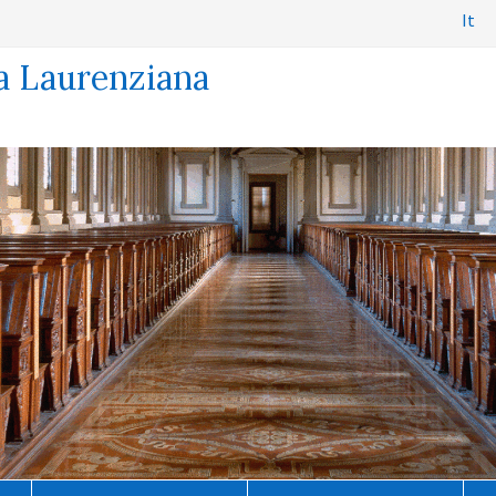
It
a Laurenziana