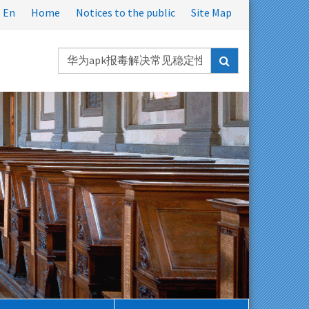
En
Home
Notices to the public
Site Map
Ricerca
nel
sito: