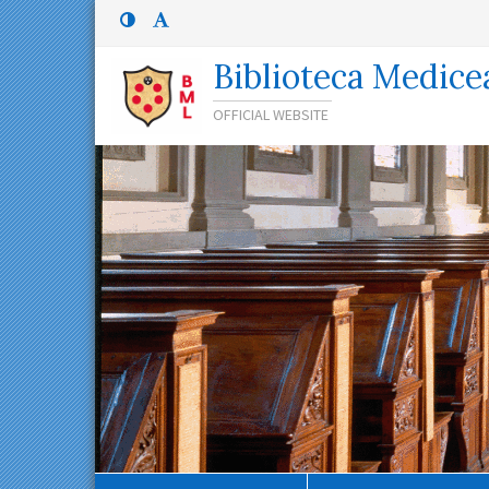
Menù
Menù
principale
superiore:
Menù
Biblioteca Medice
superiore
OFFICIAL WEBSITE
Percorso
di
navigazione
Contenuto
principale
Navigazione
secondaria
Menù
inferiore
Menù