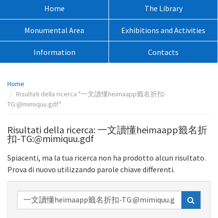
sito:
Menù
Home
The Library
principale:
Monumental Area
Exhibitions and Activities
Information
Contacts
Percorso
Home
pagina:
Risultati della ricerca "一文讀懂heimaapp籤名折扣-
TG:@mimiquu.gdf"
Risultati della ricerca: 一文讀懂heimaapp籤名折
扣-TG:@mimiquu.gdf
Spiacenti, ma la tua ricerca non ha prodotto alcun risultato.
Prova di nuovo utilizzando parole chiave differenti.
Ricerca
nel