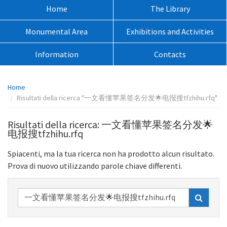
sito:
Menù
Home
The Library
principale:
Monumental Area
Exhibitions and Activities
Information
Contacts
Percorso
Home
pagina:
Risultati della ricerca "一文看懂苹果签名分发🌟电报搜tfzhihu.rfq"
Risultati della ricerca: 一文看懂苹果签名分发🌟
电报搜tfzhihu.rfq
Spiacenti, ma la tua ricerca non ha prodotto alcun risultato.
Prova di nuovo utilizzando parole chiave differenti.
Ricerca
nel
sito: